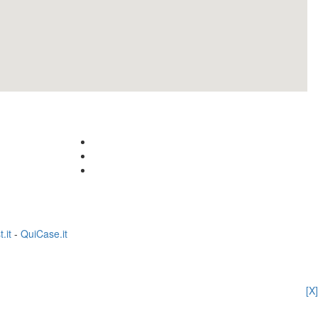
.it
-
QuiCase.it
[X]