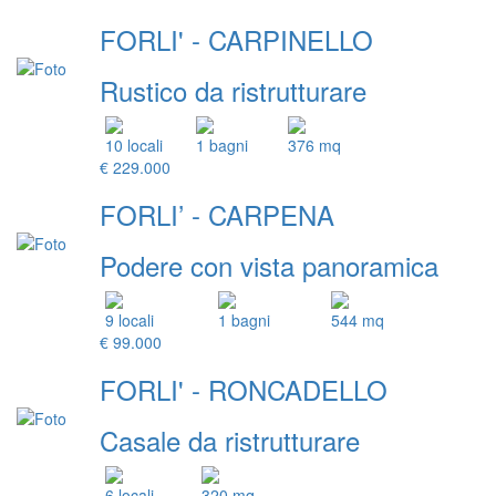
FORLI' - CARPINELLO
Rustico da ristrutturare
10 locali
1 bagni
376 mq
€ 229.000
FORLI’ - CARPENA
Podere con vista panoramica
9 locali
1 bagni
544 mq
€ 99.000
FORLI' - RONCADELLO
Casale da ristrutturare
6 locali
320 mq