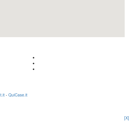
.it
-
QuiCase.it
[X]