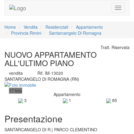
Toggle
navigati
Home
Vendita
Residenziali
Appartamento
Provincia Rimini
Santarcangelo Di Romagna
Tratt. Riservata
NUOVO APPARTAMENTO
ALL'ULTIMO PIANO
vendita
Rif. IM-13020
SANTARCANGELO DI ROMAGNA (RN)
17 foto
Appartamento
3
1
85
Presentazione
SANTARCANGELO DI R.| PARCO CLEMENTINO